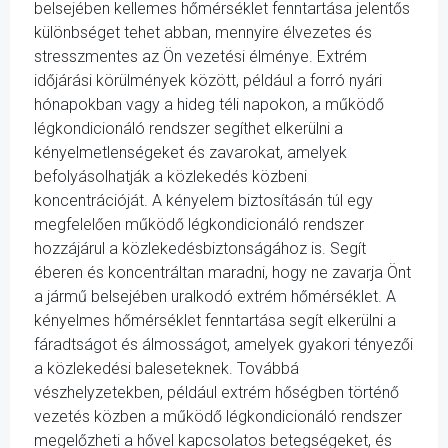
belsejében kellemes hőmérséklet fenntartása jelentős
különbséget tehet abban, mennyire élvezetes és
stresszmentes az Ön vezetési élménye. Extrém
időjárási körülmények között, például a forró nyári
hónapokban vagy a hideg téli napokon, a működő
légkondicionáló rendszer segíthet elkerülni a
kényelmetlenségeket és zavarokat, amelyek
befolyásolhatják a közlekedés közbeni
koncentrációját. A kényelem biztosításán túl egy
megfelelően működő légkondicionáló rendszer
hozzájárul a közlekedésbiztonságához is. Segít
éberen és koncentráltan maradni, hogy ne zavarja Önt
a jármű belsejében uralkodó extrém hőmérséklet. A
kényelmes hőmérséklet fenntartása segít elkerülni a
fáradtságot és álmosságot, amelyek gyakori tényezői
a közlekedési baleseteknek. Továbbá
vészhelyzetekben, például extrém hőségben történő
vezetés közben a működő légkondicionáló rendszer
megelőzheti a hővel kapcsolatos betegségeket, és