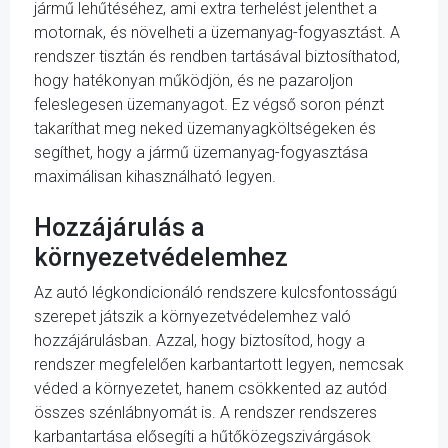
jármű lehűtéséhez, ami extra terhelést jelenthet a
motornak, és növelheti a üzemanyag-fogyasztást. A
rendszer tisztán és rendben tartásával biztosíthatod,
hogy hatékonyan működjön, és ne pazaroljon
feleslegesen üzemanyagot. Ez végső soron pénzt
takaríthat meg neked üzemanyagköltségeken és
segíthet, hogy a jármű üzemanyag-fogyasztása
maximálisan kihasználható legyen.
Hozzájárulás a
környezetvédelemhez
Az autó légkondicionáló rendszere kulcsfontosságú
szerepet játszik a környezetvédelemhez való
hozzájárulásban. Azzal, hogy biztosítod, hogy a
rendszer megfelelően karbantartott legyen, nemcsak
véded a környezetet, hanem csökkented az autód
összes szénlábnyomát is. A rendszer rendszeres
karbantartása elősegíti a hűtőközegszivárgások