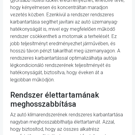
gyorsabb hűtési időket eredményezhet, lehetővé téve,
hogy kényelmesen és koncentráltan maradjon
vezetés közben. Ezenkívül a rendszer rendszeres
karbantartása segíthet javítani az autó üzemanyag-
hatékonyságát is, mivel egy megfelelően működő
rendszer csökkentheti a motornak a terhelését. Ez
jobb teljesítményt eredményezhet járművében, és
hosszú távon pénzt takaríthat meg üzemanyagon. A
rendszeres karbantartással optimalizálhatja autója
légkondicionáló rendszerének teljesítményét és
hatékonyságát, biztosítva, hogy éveken át a
legjobban működjön.
Rendszer élettartamának
meghosszabbítása
Az autó klímarendszerének rendszeres karbantartása
nagyban meghosszabbíthatja élettartamát. Azzal,
hogy biztosítod, hogy az összes alkatrész