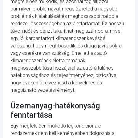
megfelelően működik, és azonnal foglalkozol
bármilyen problémával, megelőzheted a nagyobb
problémák kialakulását és meghosszabbíthatod a
rendszer összességében az élettartamát. Ez hosszú
távon időt és pénzt takaríthat meg számodra, mivel
egy jól karbantartott klímarendszer kevésbé
valószínű, hogy meghibásodik, és drága javításokra
vagy cserékre van szükség. Emellett az autó
klímarendszerének élettartamának
meghosszabbítása hozzájárul az autó általános
hatékonyságához és teljesítményéhez, biztosítva,
hogy éveken át élvezhesd a kényelmes és
megbízható vezetési élményt.
Üzemanyag-hatékonyság
fenntartása
Egy megfelelően működő légkondicionáló
rendszernek nem kell keményebben dolgoznia a