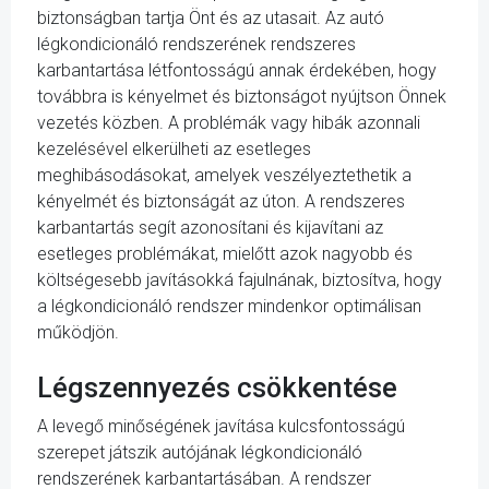
biztonságban tartja Önt és az utasait. Az autó
légkondicionáló rendszerének rendszeres
karbantartása létfontosságú annak érdekében, hogy
továbbra is kényelmet és biztonságot nyújtson Önnek
vezetés közben. A problémák vagy hibák azonnali
kezelésével elkerülheti az esetleges
meghibásodásokat, amelyek veszélyeztethetik a
kényelmét és biztonságát az úton. A rendszeres
karbantartás segít azonosítani és kijavítani az
esetleges problémákat, mielőtt azok nagyobb és
költségesebb javításokká fajulnának, biztosítva, hogy
a légkondicionáló rendszer mindenkor optimálisan
működjön.
Légszennyezés csökkentése
A levegő minőségének javítása kulcsfontosságú
szerepet játszik autójának légkondicionáló
rendszerének karbantartásában. A rendszer