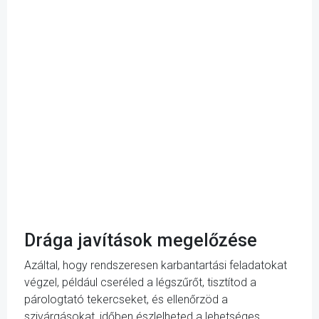
Drága javítások megelőzése
Azáltal, hogy rendszeresen karbantartási feladatokat
végzel, például cseréled a légszűrőt, tisztítod a
párologtató tekercseket, és ellenőrzöd a
szivárgásokat, időben észlelheted a lehetséges