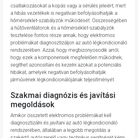
csatlakozásokat a kopás vagy a sérülés jeleiért, mert
a hibás vezetékek is negatívan befolyásolhatják a
hőmérséklet-szabályzók működését. Összességében
a hűtőventilátorok és a hőmérséklet-szabályzók
tesztelése fontos része annak, hogy elektromos
problémákat diagnosztizáljon az autó légkondicionáló
rendszerében. Azzal, hogy megbizonyosodik arról,
hogy ezek a komponensek megfelelően működnek,
segíthet azonosítani és kezelni azokat a potenciális
hibákat, amelyek negatívan befolyásolhatják
járművének légkondicionálójának teljesítményét.
Szakmai diagnózis és javítási
megoldások
Amikor összetett elektromos problémákat kell
diagnosztizálni és javítani az autó légkondicionáló
rendszerében, általában a legjobb megoldás a
szakértő autószerelő vagy technikus segítségét kérni,