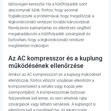
látóüvegen keresztül. Ha a hűtőfolyadék szint
alacsonynak tűnik, fontos, hogy azonnal
foglalkozzunk a problémával, hogy megelőzzük a
légkondicionáló rendszer további károsodását.
Rendszeres karbantartás és ellenőrzés segíthet
megakadályozni a hűtőfolyadék szivárgását és
biztosítani, hogy a légkondicionáló rendszer
megfelelően működjön.
Az AC kompresszor és a kuplung
működésének ellenőrzése
Amikor az AC kompresszort és a kuplung működését
ellenőrizzük, fontos először vizuálisan ellenőrizni a
komponenseket a sérülés vagy kopás jelei
szempontjából. A kompresszornak biztosan
felszereltnek kell lennie, és nem lehetnek rajta
szivárgások vagy látható sérülések. A kuplungot is
ellenőrizni kell a megfelelő be- és kikapcsolás