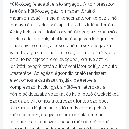
hűtőközeg feladatát ellátó anyagot. A kompresszor
felelős a hűtőközeg gáz formában történő
megnyomásáért, majd a kondenzátoron keresztül hő
leadása és folyékony állapotba változtatása történik.
Az így keletkezett folyékony hűtőközeg az expanziós
szelep által áramlik, ahol lehetősége van kitágulni és
alacsony nyomású, alacsony hőmérsékletű gázzá
válni. Ez a gáz áthalad a párologtatón, ahol hőt von el
az autó belsejében lévő levegőből, lehűtve azt. A
lehűtött levegőt aztán a fúvóventilátor befújja az autó
utasterébe. Az egész légkondicionáló rendszert
elektromos alkatrészek hajtják, beleértve a
kompresszor kuplungját, a hűtőventilátorokat, a
hőmérsékletszabályozókat és különböző érzékelőket.
Ezek az elektromos alkatrészek fontos szerepet
játszanak a légkondicionáló rendszer megfelelő
működésében, és gyakori problémák forrásai
lehetnek, ha a rendszer hibásan működik. A jármű
légkondicionáló rendszerének alapvető komponensei