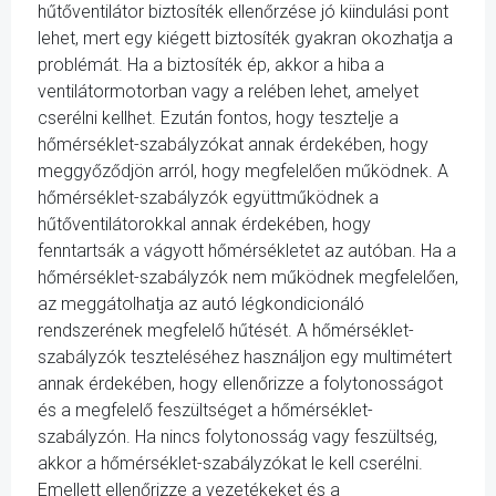
hűtőventilátor biztosíték ellenőrzése jó kiindulási pont
lehet, mert egy kiégett biztosíték gyakran okozhatja a
problémát. Ha a biztosíték ép, akkor a hiba a
ventilátormotorban vagy a relében lehet, amelyet
cserélni kellhet. Ezután fontos, hogy tesztelje a
hőmérséklet-szabályzókat annak érdekében, hogy
meggyőződjön arról, hogy megfelelően működnek. A
hőmérséklet-szabályzók együttműködnek a
hűtőventilátorokkal annak érdekében, hogy
fenntartsák a vágyott hőmérsékletet az autóban. Ha a
hőmérséklet-szabályzók nem működnek megfelelően,
az meggátolhatja az autó légkondicionáló
rendszerének megfelelő hűtését. A hőmérséklet-
szabályzók teszteléséhez használjon egy multimétert
annak érdekében, hogy ellenőrizze a folytonosságot
és a megfelelő feszültséget a hőmérséklet-
szabályzón. Ha nincs folytonosság vagy feszültség,
akkor a hőmérséklet-szabályzókat le kell cserélni.
Emellett ellenőrizze a vezetékeket és a