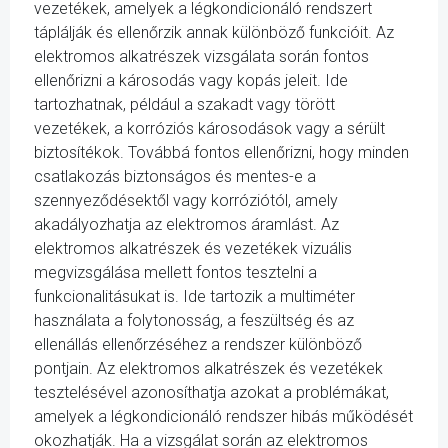
vezetékek, amelyek a légkondicionáló rendszert
táplálják és ellenőrzik annak különböző funkcióit. Az
elektromos alkatrészek vizsgálata során fontos
ellenőrizni a károsodás vagy kopás jeleit. Ide
tartozhatnak, például a szakadt vagy törött
vezetékek, a korróziós károsodások vagy a sérült
biztosítékok. Továbbá fontos ellenőrizni, hogy minden
csatlakozás biztonságos és mentes-e a
szennyeződésektől vagy korróziótól, amely
akadályozhatja az elektromos áramlást. Az
elektromos alkatrészek és vezetékek vizuális
megvizsgálása mellett fontos tesztelni a
funkcionalitásukat is. Ide tartozik a multiméter
használata a folytonosság, a feszültség és az
ellenállás ellenőrzéséhez a rendszer különböző
pontjain. Az elektromos alkatrészek és vezetékek
tesztelésével azonosíthatja azokat a problémákat,
amelyek a légkondicionáló rendszer hibás működését
okozhatják. Ha a vizsgálat során az elektromos