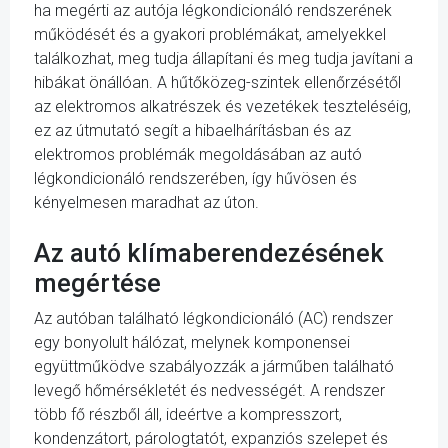
ha megérti az autója légkondicionáló rendszerének
működését és a gyakori problémákat, amelyekkel
találkozhat, meg tudja állapítani és meg tudja javítani a
hibákat önállóan. A hűtőközeg-szintek ellenőrzésétől
az elektromos alkatrészek és vezetékek teszteléséig,
ez az útmutató segít a hibaelhárításban és az
elektromos problémák megoldásában az autó
légkondicionáló rendszerében, így hűvösen és
kényelmesen maradhat az úton.
Az autó klímaberendezésének
megértése
Az autóban található légkondicionáló (AC) rendszer
egy bonyolult hálózat, melynek komponensei
együttműködve szabályozzák a járműben található
levegő hőmérsékletét és nedvességét. A rendszer
több fő részből áll, ideértve a kompresszort,
kondenzátort, párologtatót, expanziós szelepet és