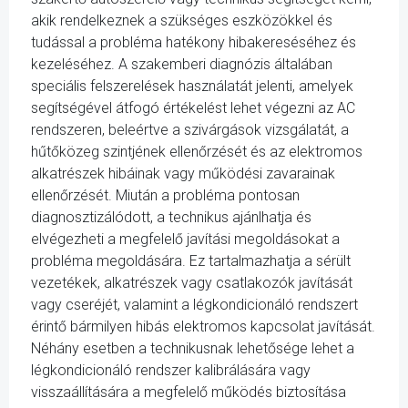
akik rendelkeznek a szükséges eszközökkel és
tudással a probléma hatékony hibakereséséhez és
kezeléséhez. A szakemberi diagnózis általában
speciális felszerelések használatát jelenti, amelyek
segítségével átfogó értékelést lehet végezni az AC
rendszeren, beleértve a szivárgások vizsgálatát, a
hűtőközeg szintjének ellenőrzését és az elektromos
alkatrészek hibáinak vagy működési zavarainak
ellenőrzését. Miután a probléma pontosan
diagnosztizálódott, a technikus ajánlhatja és
elvégezheti a megfelelő javítási megoldásokat a
probléma megoldására. Ez tartalmazhatja a sérült
vezetékek, alkatrészek vagy csatlakozók javítását
vagy cseréjét, valamint a légkondicionáló rendszert
érintő bármilyen hibás elektromos kapcsolat javítását.
Néhány esetben a technikusnak lehetősége lehet a
légkondicionáló rendszer kalibrálására vagy
visszaállítására a megfelelő működés biztosítása