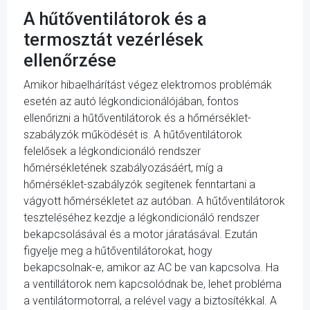
A hűtőventilátorok és a
termosztát vezérlések
ellenőrzése
Amikor hibaelhárítást végez elektromos problémák
esetén az autó légkondicionálójában, fontos
ellenőrizni a hűtőventilátorok és a hőmérséklet-
szabályzók működését is. A hűtőventilátorok
felelősek a légkondicionáló rendszer
hőmérsékletének szabályozásáért, míg a
hőmérséklet-szabályzók segítenek fenntartani a
vágyott hőmérsékletet az autóban. A hűtőventilátorok
teszteléséhez kezdje a légkondicionáló rendszer
bekapcsolásával és a motor járatásával. Ezután
figyelje meg a hűtőventilátorokat, hogy
bekapcsolnak-e, amikor az AC be van kapcsolva. Ha
a ventillátorok nem kapcsolódnak be, lehet probléma
a ventilátormotorral, a relével vagy a biztosítékkal. A