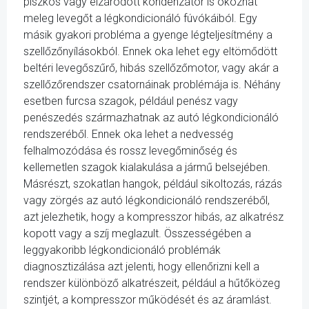
piszkos vagy elzáródott kondenzátor is okozhat
meleg levegőt a légkondicionáló fúvókáiból. Egy
másik gyakori probléma a gyenge légteljesítmény a
szellőzőnyílásokból. Ennek oka lehet egy eltömődött
beltéri levegőszűrő, hibás szellőzőmotor, vagy akár a
szellőzőrendszer csatornáinak problémája is. Néhány
esetben furcsa szagok, például penész vagy
penészedés származhatnak az autó légkondicionáló
rendszeréből. Ennek oka lehet a nedvesség
felhalmozódása és rossz levegőminőség és
kellemetlen szagok kialakulása a jármű belsejében.
Másrészt, szokatlan hangok, például sikoltozás, rázás
vagy zörgés az autó légkondicionáló rendszeréből,
azt jelezhetik, hogy a kompresszor hibás, az alkatrész
kopott vagy a szíj meglazult. Összességében a
leggyakoribb légkondicionáló problémák
diagnosztizálása azt jelenti, hogy ellenőrizni kell a
rendszer különböző alkatrészeit, például a hűtőközeg
szintjét, a kompresszor működését és az áramlást.