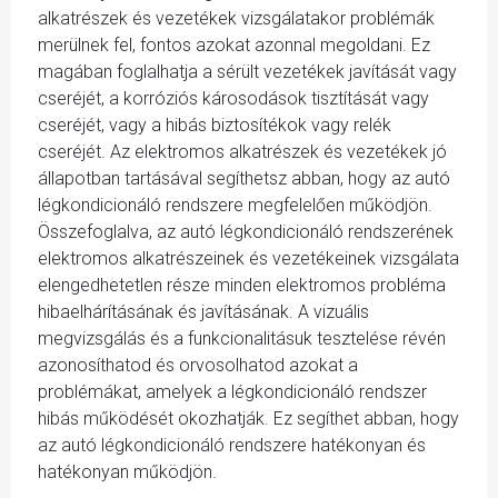
alkatrészek és vezetékek vizsgálatakor problémák
merülnek fel, fontos azokat azonnal megoldani. Ez
magában foglalhatja a sérült vezetékek javítását vagy
cseréjét, a korróziós károsodások tisztítását vagy
cseréjét, vagy a hibás biztosítékok vagy relék
cseréjét. Az elektromos alkatrészek és vezetékek jó
állapotban tartásával segíthetsz abban, hogy az autó
légkondicionáló rendszere megfelelően működjön.
Összefoglalva, az autó légkondicionáló rendszerének
elektromos alkatrészeinek és vezetékeinek vizsgálata
elengedhetetlen része minden elektromos probléma
hibaelhárításának és javításának. A vizuális
megvizsgálás és a funkcionalitásuk tesztelése révén
azonosíthatod és orvosolhatod azokat a
problémákat, amelyek a légkondicionáló rendszer
hibás működését okozhatják. Ez segíthet abban, hogy
az autó légkondicionáló rendszere hatékonyan és
hatékonyan működjön.